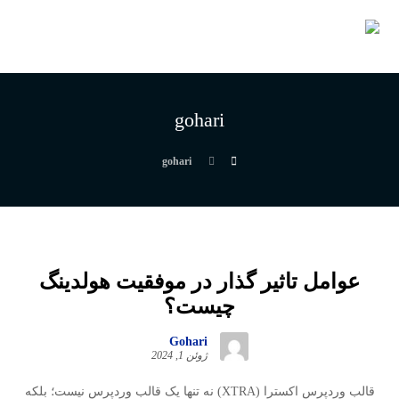
gohari
gohari
عوامل تاثیر گذار در موفقیت هولدینگ
چیست؟
Gohari
ژوئن 1, 2024
قالب وردپرس اکسترا (XTRA) نه تنها یک قالب وردپرس نیست؛ بلکه