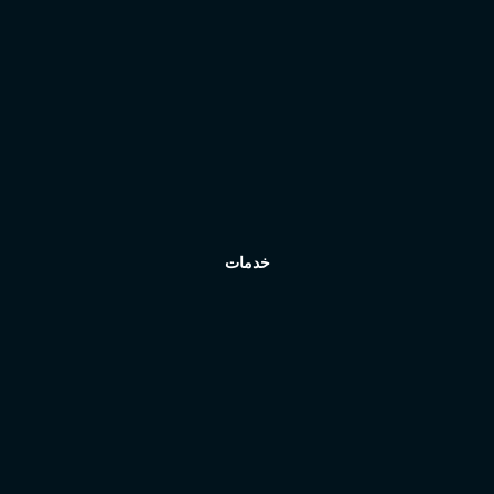
تماس باما
تماس باما
خدمات
بازرگانی
تولید صنعتی
تولید منسوجات
تبلیغات و BTL
تولید بهداشتی